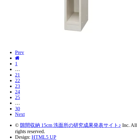
Prev
1
…
21
22
23
24
25
…
30
Next
©
隙間収納 15cm 洗面所の研究成果発表サイト♪
Inc. All
rights reserved.
Design:
HTML5 UP