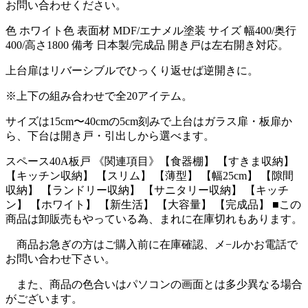
お問い合わせください。
色 ホワイト色 表面材 MDF/エナメル塗装 サイズ 幅400/奥行
400/高さ1800 備考 日本製/完成品 開き戸は左右開き対応。
上台扉はリバーシブルでひっくり返せば逆開きに。
※上下の組み合わせで全20アイテム。
サイズは15cm〜40cmの5cm刻みで上台はガラス扉・板扉か
ら、下台は開き戸・引出しから選べます。
スペース40A板戸 《関連項目》【食器棚】 【すきま収納】
【キッチン収納】 【スリム】 【薄型】 【幅25cm】 【隙間
収納】 【ランドリー収納】 【サニタリー収納】 【キッチ
ン】 【ホワイト】 【新生活】 【大容量】 【完成品】 ■この
商品は卸販売もやっている為、まれに在庫切れもあります。
商品お急ぎの方はご購入前に在庫確認、メ−ルかお電話で
お問い合わせ下さい。
また、商品の色合いはパソコンの画面とは多少異なる場合
がございます。