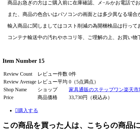
商品お急ぎの方はご購入前に在庫確認、メ−ルかお電話でお
また、商品の色合いはパソコンの画面とは多少異なる場合
輸入商品に関しましてはコスト削減の為開梱検品は行って
コンテナ輸送中の汚れやホコリ等、ご理解の上、お買い物
Item Number 15
Review Count
レビュー件数
0件
Review Average
レビュー平均
0（5点満点）
Shop Name
ショップ
家具通販のステップワン楽天市
Price
商品価格
33,730円（税込み）
購入する
この商品を買った人は、こちらの商品