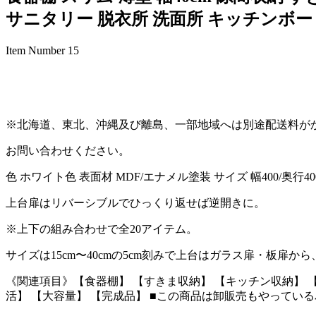
サニタリー 脱衣所 洗面所 キッチンボード
Item Number 15
※北海道、東北、沖縄及び離島、一部地域へは別途配送料が
お問い合わせください。
色 ホワイト色 表面材 MDF/エナメル塗装 サイズ 幅400/奥行4
上台扉はリバーシブルでひっくり返せば逆開きに。
※上下の組み合わせで全20アイテム。
サイズは15cm〜40cmの5cm刻みで上台はガラス扉・板扉
《関連項目》【食器棚】 【すきま収納】 【キッチン収納】 【
活】 【大容量】 【完成品】 ■この商品は卸販売もやってい