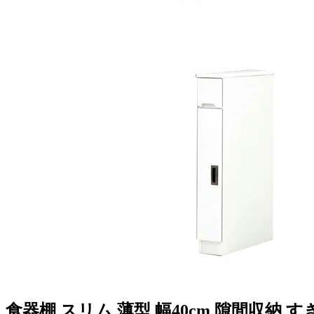
食器棚 スリム 薄型 幅40cm 隙間収納 